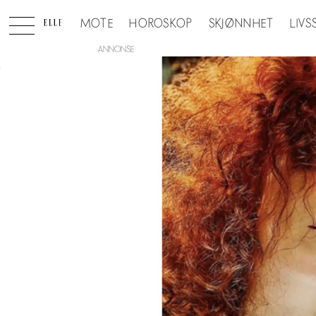
MOTE
HOROSKOP
SKJØNNHET
LIVS
ANNONSE
Tag:
sjampo
til
farget
hår