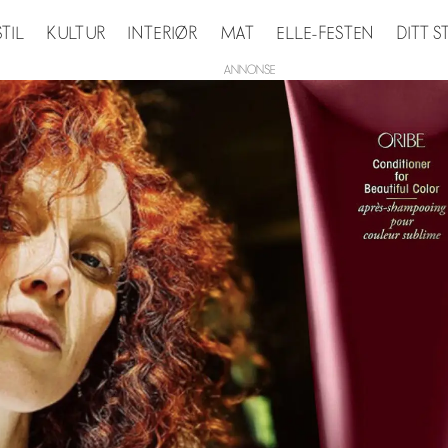
STIL
KULTUR
INTERIØR
MAT
ELLE-FESTEN
DITT 