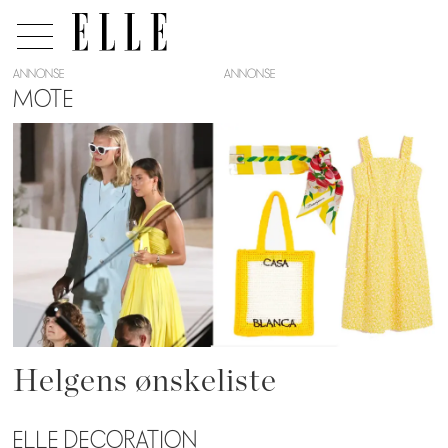
ANNONSE
MOTE
Tag:
sitrongult
Helgens ønskeliste
ELLE DECORATION