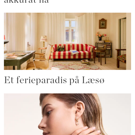
Et ferieparadis på Læsø