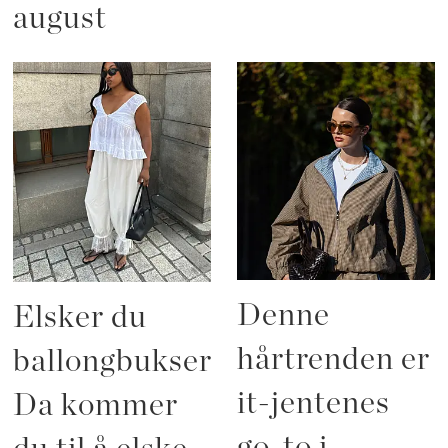
august
Denne
Elsker du
hårtrenden er
ballongbukser?
it-jentenes
Da kommer
go-to i