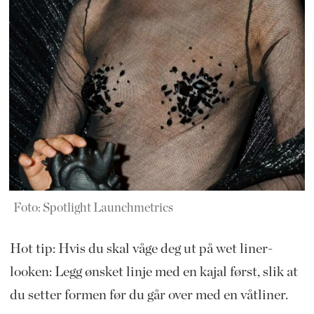
Foto: Spotlight Launchmetrics
Hot tip: Hvis du skal våge deg ut på wet liner-
looken: Legg ønsket linje med en kajal først, slik at
du setter formen før du går over med en våtliner.