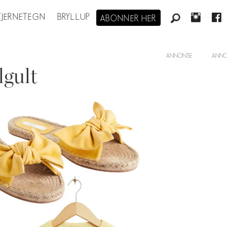
STJERNETEGN
BRYLLUP
ABONNER HER
ANNONSE
lgult