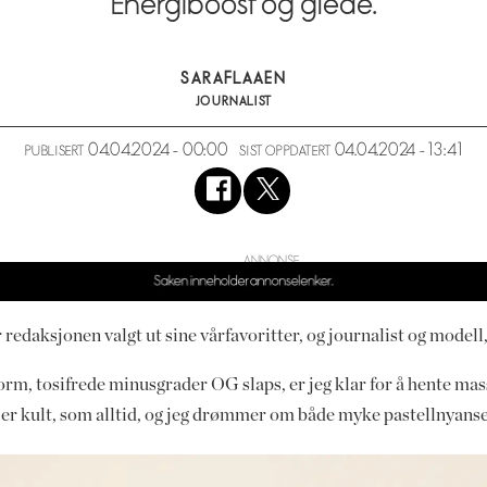
Energiboost og glede.
SARA
FLAAEN
JOURNALIST
04.04.2024 - 00:00
04.04.2024 - 13:41
PUBLISERT
SIST OPPDATERT
redaksjonen valgt ut sine vårfavoritter, og journalist og modell, 
rm, tosifrede minusgrader OG slaps, er jeg klar for å hente mass
t er kult, som alltid, og jeg drømmer om både myke pastellnyanse