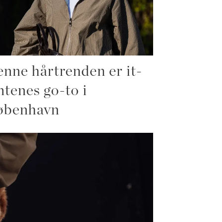
nne hårtrenden er it-
ntenes go-to i
øbenhavn