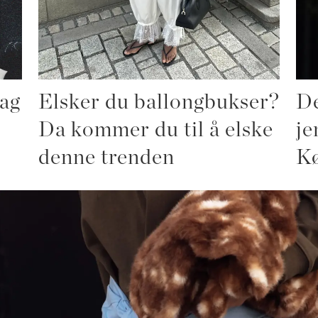
ag
Elsker du ballongbukser?
De
Da kommer du til å elske
je
denne trenden
K