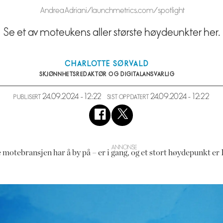
Andrea Adriani/launchmetrics.com/spotlight
Se et av moteukens aller største høydeunkter her.
CHARLOTTE
SØRVALD
SKJØNNHETSREDAKTØR OG DIGITALANSVARLIG
24.09.2024 - 12:22
24.09.2024 - 12:22
PUBLISERT
SIST OPPDATERT
e motebransjen har å by på – er i gang, og et stort høydepunkt er 