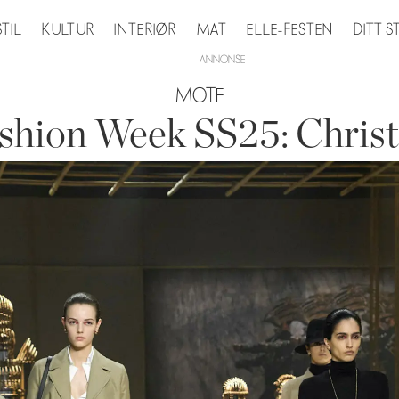
STIL
KULTUR
INTERIØR
MAT
ELLE-FESTEN
DITT 
MOTE
ashion Week SS25: Christ