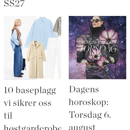
SS27
Dagens
10 baseplagg
horoskop:
vi sikrer oss
Torsdag 6.
til
august
høstgarderoben