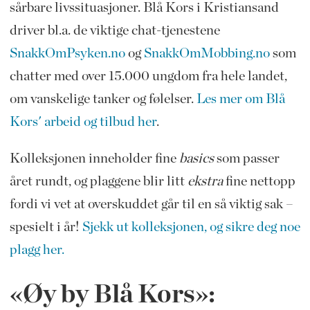
sårbare livssituasjoner. Blå Kors i Kristiansand
driver bl.a. de viktige chat-tjenestene
SnakkOmPsyken.no
og
SnakkOmMobbing.no
som
chatter med over 15.000 ungdom fra hele landet,
om vanskelige tanker og følelser.
Les mer om Blå
Kors' arbeid og tilbud her
.
Kolleksjonen inneholder fine
basics
som passer
året rundt, og plaggene blir litt
ekstra
fine nettopp
fordi vi vet at overskuddet går til en så viktig sak –
spesielt i år!
Sjekk ut kolleksjonen, og sikre deg noe
plagg her.
«Øy by Blå Kors»: