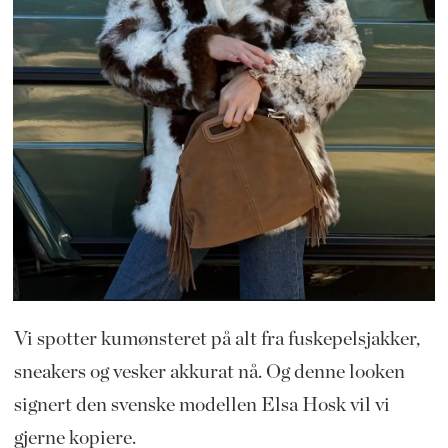
Vi spotter kumønsteret på alt fra fuskepelsjakker,
sneakers og vesker akkurat nå. Og denne looken
signert den svenske modellen Elsa Hosk vil vi
gjerne kopiere.