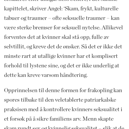
kapittelet, skriver Angel: ‘Skam, frykt, kulturelle
tabuer og traumer – ofte seksuelle traumer – kan
være sterke bremser for seksuell nytelse. Allikevel
forventes det at kvinner skal stå opp, fulle av
selvtillit, og kreve det de ønsker. Så det er ikke det
minste rart at utallige kvinner har et komplisert
forhold til lystene sine, og det er ikke underlig at
dette kan kreve varsom håndtering.
Opprinnelsen til denne formen for frakopling kan
spores tilbake til den veletablerte patriarkalske
praksisen med å kontrollere kvinners seksualitet i
et forsøk på å sikre familiens arv. Menn skapte
skam rundt sex og kvinnelig seksualitet – slik at de