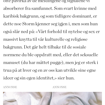
ofte påvirka av de meldingene og signalene vi
absorberer fra samfunnet. Som svart kvinne med
karibisk bakgrunn, og som tidligere dominant, er
dette noe Storm kjenner seg igjen i, men som hun
også slår ned på: «Vårt forhold til nytelse og sex er
massivt knytta til vår kulturelle og religiøse
bakgrunn. Det går helt tilbake til de sosiale
normene du ble oppdratt med, eller det seksuelle
manuset (du har måttet pugge), men jeg er sterk i
trua på at hver og en av oss kan utvikle sine egne
ideer og sin egen identitet,» sier hun.
ANNONSE