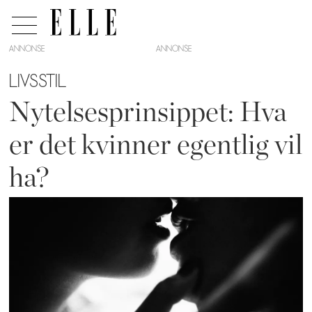
ANNONSE
LIVSSTIL
Nytelsesprinsippet: Hva
er det kvinner egentlig vil
ha?