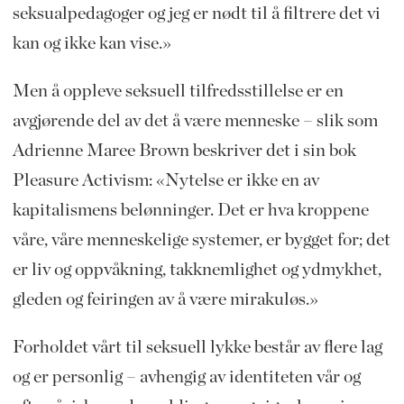
seksualpedagoger og jeg er nødt til å filtrere det vi
kan og ikke kan vise.»
Men å oppleve seksuell tilfredsstillelse er en
avgjørende del av det å være menneske – slik som
Adrienne Maree Brown beskriver det i sin bok
Pleasure Activism: «Nytelse er ikke en av
kapitalismens belønninger. Det er hva kroppene
våre, våre menneskelige systemer, er bygget for; det
er liv og oppvåkning, takknemlighet og ydmykhet,
gleden og feiringen av å være mirakuløs.»
Forholdet vårt til seksuell lykke består av flere lag
og er personlig – avhengig av identiteten vår og