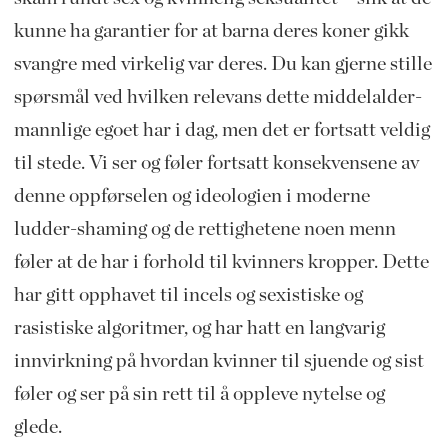
kunne ha garantier for at barna deres koner gikk
svangre med virkelig var deres. Du kan gjerne stille
spørsmål ved hvilken relevans dette middelalder-
mannlige egoet har i dag, men det er fortsatt veldig
til stede. Vi ser og føler fortsatt konsekvensene av
denne oppførselen og ideologien i moderne
ludder-shaming og de rettighetene noen menn
føler at de har i forhold til kvinners kropper. Dette
har gitt opphavet til incels og sexistiske og
rasistiske algoritmer, og har hatt en langvarig
innvirkning på hvordan kvinner til sjuende og sist
føler og ser på sin rett til å oppleve nytelse og
glede.