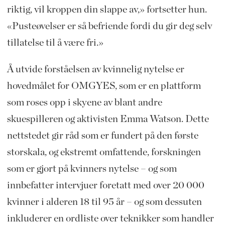
riktig, vil kroppen din slappe av,» fortsetter hun.
«Pusteøvelser er så befriende fordi du gir deg selv
tillatelse til å være fri.»
Å utvide forståelsen av kvinnelig nytelse er
hovedmålet for OMGYES, som er en plattform
som roses opp i skyene av blant andre
skuespilleren og aktivisten Emma Watson. Dette
nettstedet gir råd som er fundert på den første
storskala, og ekstremt omfattende, forskningen
som er gjort på kvinners nytelse – og som
innbefatter intervjuer foretatt med over 20 000
kvinner i alderen 18 til 95 år – og som dessuten
inkluderer en ordliste over teknikker som handler