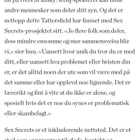
du på tvers av kinky/fetisj-spekteret kan finne
andre mennesker som deler ditt syn. Og det er
nettopp dette Tattersfield har funnet med Sex
Secrets-prosjektet sitt. «Jo flere folk som deler,
dess mindre ensomme og mer sammensveisa blir
vi,» sier hun. «Uansett hvor unik du tror du er med
ditt, eller uansett hva problemet eller bristen din
er, er det alltid noen der ute som vil være med på
det samme eller har opplevd noe lignende. Det er
lærerikt og fint å vite at du ikke er alene, og
spesielt hvis det er noe du synes er problematisk
eller skambelagt.»
Sex Secrets er et inkluderende nettsted. Det er et