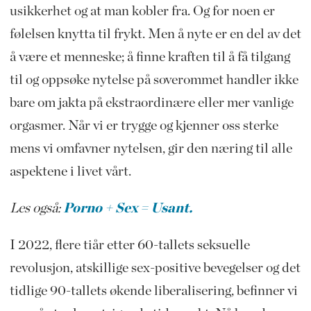
usikkerhet og at man kobler fra. Og for noen er
følelsen knytta til frykt. Men å nyte er en del av det
å være et menneske; å finne kraften til å få tilgang
til og oppsøke nytelse på soverommet handler ikke
bare om jakta på ekstraordinære eller mer vanlige
orgasmer. Når vi er trygge og kjenner oss sterke
mens vi omfavner nytelsen, gir den næring til alle
aspektene i livet vårt.
Les også:
Porno + Sex = Usant.
I 2022, flere tiår etter 60-tallets seksuelle
revolusjon, atskillige sex-positive bevegelser og det
tidlige 90-tallets økende liberalisering, befinner vi