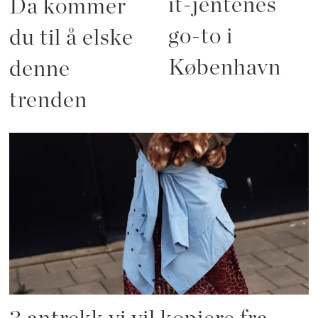
it-jentenes
Da kommer
go-to i
du til å elske
København
denne
trenden