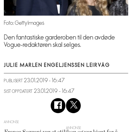
Foto: Getty Images
Den fantastiske garderoben til den avdøde
Vogue-redaktøren skal selges.
JULIE MARLEN ENGEL
JENSSEN LEIRVÅG
23.01.2019 - 16:47
PUBLISERT
23.01.2019 - 16:47
SIST OPPDATERT
ANNONSE
Franca Sozzani var et stilikon og var kjent for å