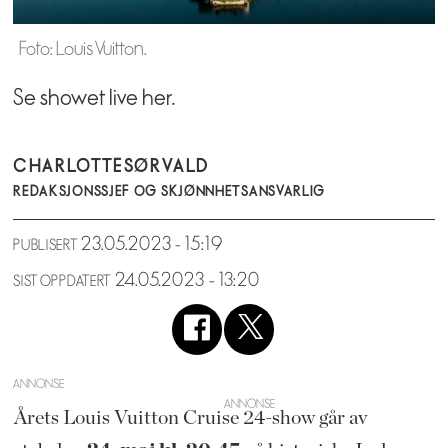
Foto: Louis Vuitton.
Se showet live her.
CHARLOTTE
SØRVALD
REDAKSJONSSJEF OG SKJØNNHETSANSVARLIG
23.05.2023 - 15:19
PUBLISERT
24.05.2023 - 13:20
SIST OPPDATERT
ANNONSE
Årets Louis Vuitton Cruise 24-show går av