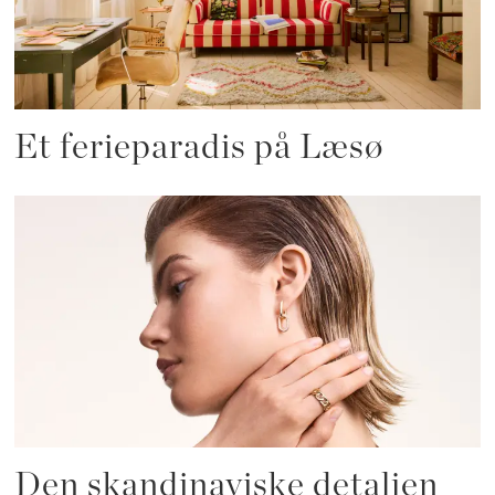
Et ferieparadis på Læsø
Den skandinaviske detaljen