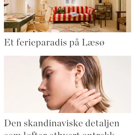
Et ferieparadis på Læsø
Den skandinaviske detaljen