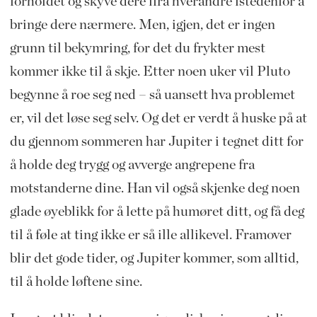
forholdet og skyve dere ifra hverandre istedenfor å
bringe dere nærmere. Men, igjen, det er ingen
grunn til bekymring, for det du frykter mest
kommer ikke til å skje. Etter noen uker vil Pluto
begynne å roe seg ned – så uansett hva problemet
er, vil det løse seg selv. Og det er verdt å huske på at
du gjennom sommeren har Jupiter i tegnet ditt for
å holde deg trygg og avverge angrepene fra
motstanderne dine. Han vil også skjenke deg noen
glade øyeblikk for å lette på humøret ditt, og få deg
til å føle at ting ikke er så ille allikevel. Framover
blir det gode tider, og Jupiter kommer, som alltid,
til å holde løftene sine.