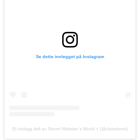
Se dette innlegget på Instagram
Et innlegg delt av Stormi Webster’s World ⚡️ (@clubstormi)