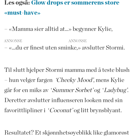
Les også:
Glow drops er sommerens store
«must-have»
– «Mamma sier alltid at...» begynner Kylie,
ANNONSE
– «...du er finest uten sminke,» avslutter Stormi.
Til slutt hjelper Stormi mamma med å teste blush
– hun velger fargen
‘Cheeky Mood’
, mens Kylie
går for en miks av ‘
Summer Sorbet’
og ‘
Ladybug’
.
Deretter avslutter influenseren looken med sin
favorittlipliner i ‘
Coconut’
og litt brynsblyant.
Resultatet? Et skjønnhetsøyeblikk like glamorøst