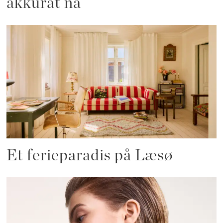
akkurat nå
Et ferieparadis på Læsø