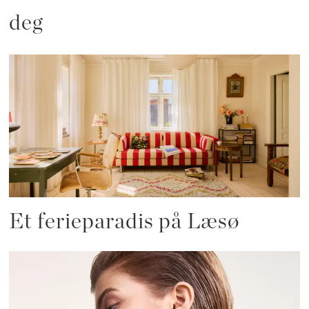
deg
Et ferieparadis på Læsø