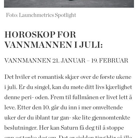
Foto: Launchmetrics Spotlight
HOROSKOP FOR
VANNMANNEN I JULI:
VANNMANNEN 21. JANUAR – 19. FEBRUAR
Det hviler et romantisk skjær over de første ukene
i juli. Er du singel, kan du møte ditt livs kjærlighet
denne peri- oden. Frem til fullmånen er livet lett å
leve. Etter den 10. går du inn i mer omveltende
uker der du iblant tar gan- ske lite gjennomtenkte
beslutninger. Her kan Saturn få deg til å stoppe
opp og tenke deg om. Det er sjelden ting blir så ille