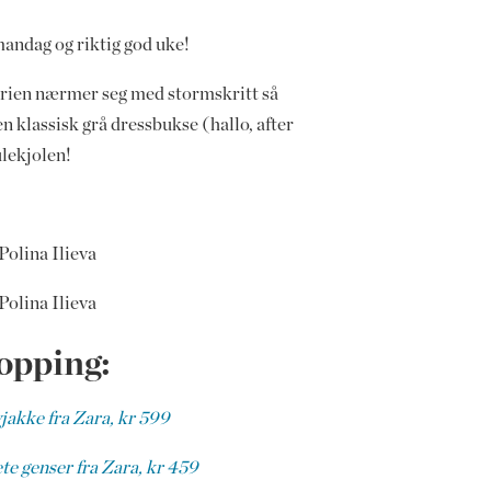
andag og riktig god uke!
erien nærmer seg med stormskritt så
 klassisk grå dressbukse (hallo, after
ulekjolen!
Polina Ilieva
Polina Ilieva
opping:
jakke fra Zara, kr 599
te genser fra Zara, kr 459