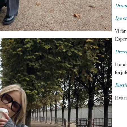
Drømm
Lys s
Vi får
Espera
Dress
Hunde
førjul
Busti
Hva m