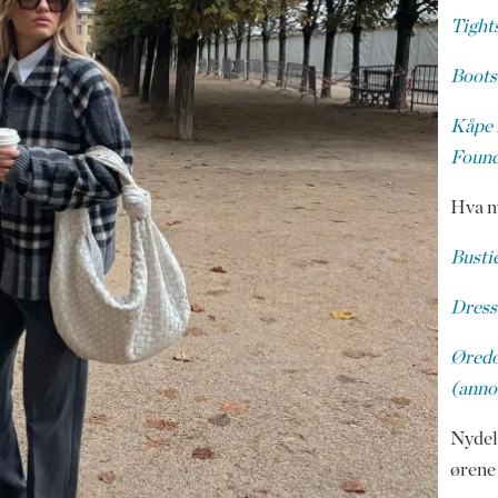
Tight
Boots
Kåpe 
Found
Hva m
Bustie
Dress
Øredo
(anno
Nydeli
ørene 