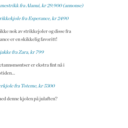
estrikk fra Alanui, kr 29.900 (annonse)
trikkekjole fra Esperance, kr 2490
 ikke nok av strikkejoler og disse fra
nce er en skikkelig favoritt!
jakke fra Zara, kr 799
tannsmøntser er ekstra fint nå i
stiden...
erkjole fra Toteme, kr 5300
ed denne kjolen på julaften?