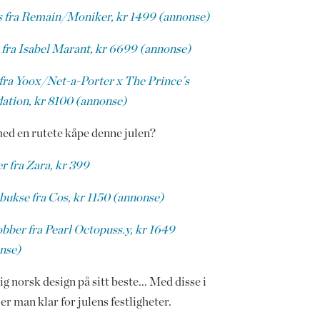
s fra Remain/Moniker, kr 1499 (annonse)
 fra Isabel Marant, kr 6699 (annonse)
fra Yoox/Net-a-Porter x The Prince´s
ation, kr 8100 (annonse)
ed en rutete kåpe denne julen?
r fra Zara, kr 399
bukse fra Cos, kr 1150 (annonse)
bber fra Pearl Octopuss.y, kr 1649
nse)
g norsk design på sitt beste... Med disse i
er man klar for julens festligheter.