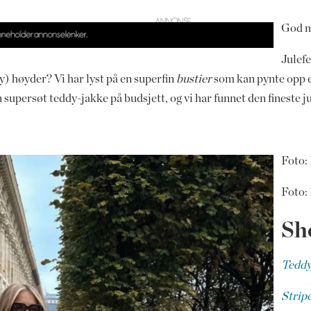
God m
Julef
y) høyder? Vi har lyst på en superfin
bustier
som kan pynte opp en
n supersøt teddy-jakke på budsjett, og vi har funnet den fineste j
Foto: 
Foto: 
Sh
Teddy
Stripe