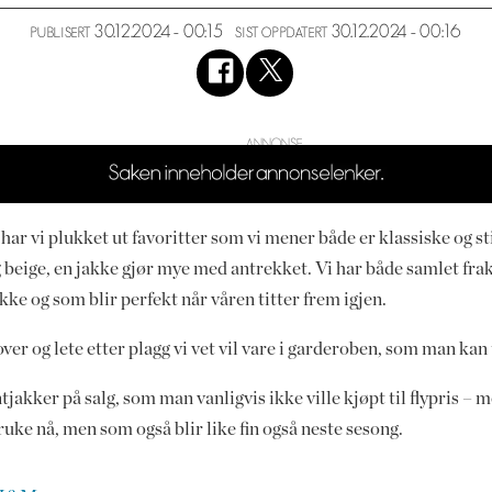
30.12.2024 - 00:15
30.12.2024 - 00:16
PUBLISERT
SIST OPPDATERT
har vi plukket ut favoritter som vi mener både er klassiske og st
 og beige, en jakke gjør mye med antrekket. Vi har både samlet fr
ke og som blir perfekt når våren titter frem igjen.
mover og lete etter plagg vi vet vil vare i garderoben, som man kan 
tjakker på salg, som man vanligvis ikke ville kjøpt til flypris – m
ruke nå, men som også blir like fin også neste sesong.