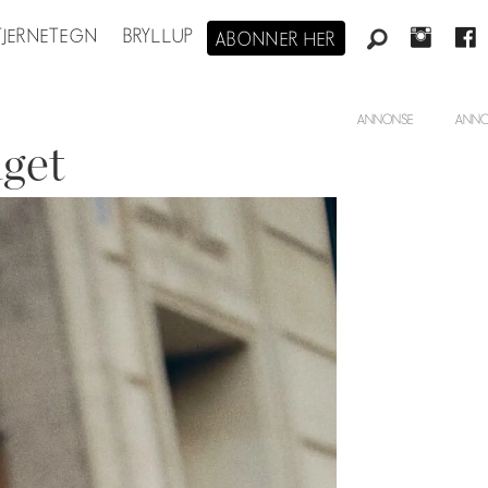
STJERNETEGN
BRYLLUP
ABONNER HER
ANNONSE
lget