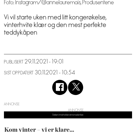
Foto: Instagram/@annelauremais, Produsentene
Vi vil starte uken med litt kongerøkelse,
vinterhvite klær og den mest perfekte
teddykåpen
29.11.2021 - 19:01
PUBLISERT
30.11.2021 - 10:54
SIST OPPDATERT
ANNONSE
Kom vinter – vi er klare...