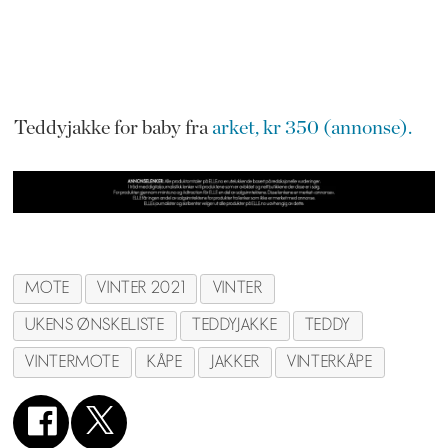
Teddyjakke for baby fra
arket, kr 350 (annonse).
MOTE
VINTER 2021
VINTER
UKENS ØNSKELISTE
TEDDYJAKKE
TEDDY
VINTERMOTE
KÅPE
JAKKER
VINTERKÅPE