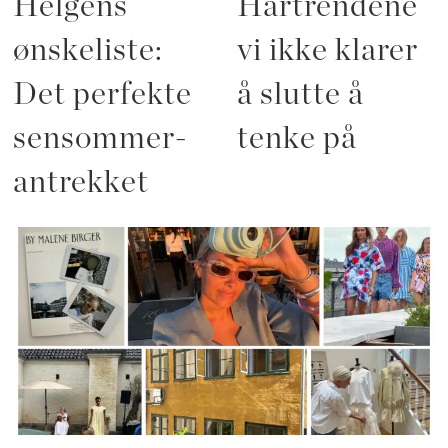
Helgens
Hårtrendene
ønskeliste:
vi ikke klarer
Det perfekte
å slutte å
sensommer-
tenke på
antrekket