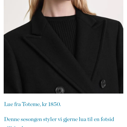
Lue fra Toteme, kr 1850.
Denne sesongen styler vi gjerne lua til en fotsid