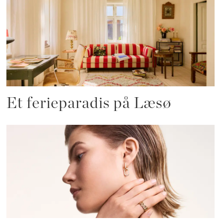
Et ferieparadis på Læsø