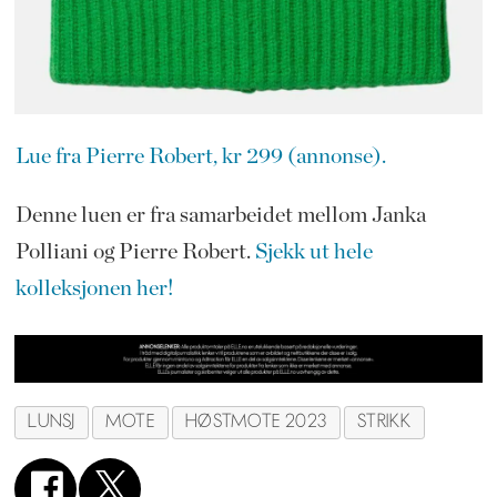
Lue fra Pierre Robert, kr 299 (annonse).
Denne luen er fra samarbeidet mellom Janka
Polliani og Pierre Robert.
Sjekk ut hele
kolleksjonen her!
LUNSJ
MOTE
HØSTMOTE 2023
STRIKK