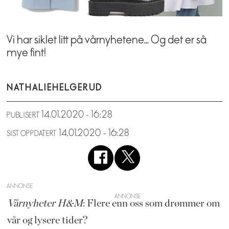
Vi har siklet litt på vårnyhetene... Og det er så
mye fint!
NATHALIE
HELGERUD
14.01.2020 - 16:28
PUBLISERT
14.01.2020 - 16:28
SIST OPPDATERT
ANNONSE
Vårnyheter H&M
: Flere enn oss som drømmer om
vår og lysere tider?