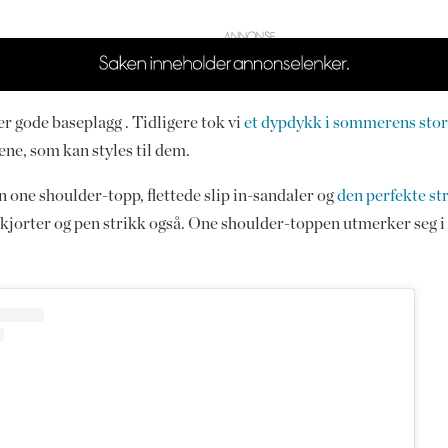
er gode baseplagg . Tidligere tok vi
et dypdykk i sommerens stor
ene, som kan styles til dem.
n one shoulder-topp, flettede slip in-sandaler og
den perfekte st
-skjorter og pen strikk også. One shoulder-toppen utmerker seg i 