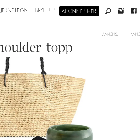
STJERNETEGN
BRYLLUP
ABONNER HER
ANNONSE
shoulder-topp