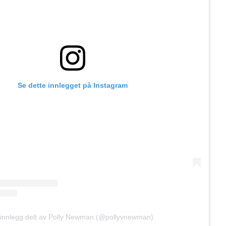
Se dette innlegget på Instagram
 innlegg delt av Polly Newman (@pollyvnewman)