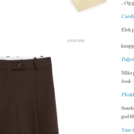
...Og 
Cardi
Elsk 
knapp
Palje
Miks p
look
–
Pledd
Sønda
god fi
Vase 