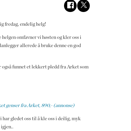
g fredag, endelig helg!
 helgen omfavner vi høsten og kler oss i
 planlegger allerede å bruke denne en god
ar også funnet et lekkert pledd fra Arket som
et genser fra Arket, 890,- (annonse)
i har gledet oss til å kle oss i deilig, myk
 igjen..