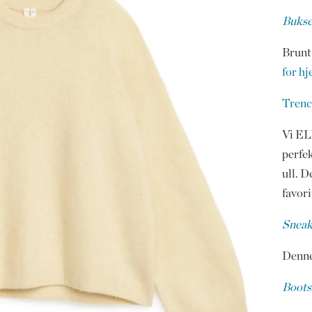
Bukse
Brunt
for h
Trenc
Vi EL
perfek
ull. D
favori
Sneak
Denne 
Boots 