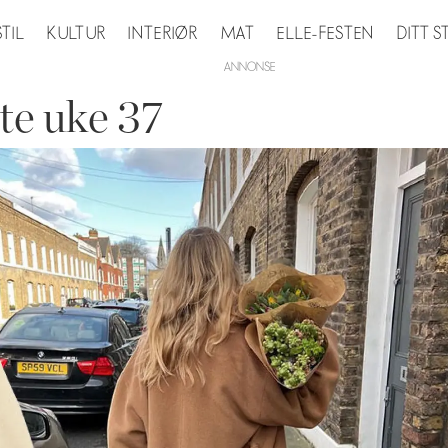
STIL
KULTUR
INTERIØR
MAT
ELLE-FESTEN
DITT 
te uke 37