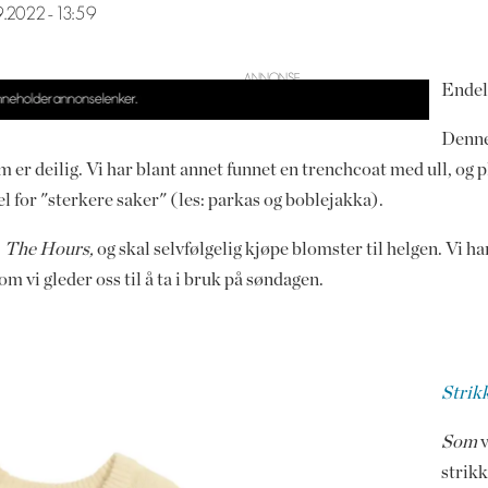
9.2022 - 13:59
Endeli
Denne
om er deilig. Vi har blant annet funnet en trenchcoat med ull, og
el for "sterkere saker" (les: parkas og boblejakka).
,
The Hours,
og skal selvfølgelig kjøpe blomster til helgen. Vi h
om vi gleder oss til å ta i bruk på søndagen.
Strikk
Som
v
strikk