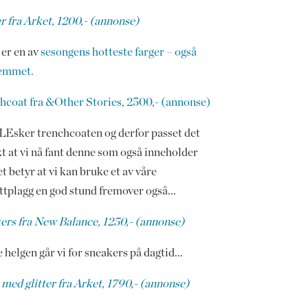
r fra Arket, 1200,- (annonse)
 er en av
sesongens hotteste farger – også
jemmet.
hcoat fra &Other Stories, 2500,- (annonse)
LEsker trenchcoaten og derfor passet det
t at vi nå fant denne som også inneholder
et betyr at vi kan bruke et av våre
ttplagg en god stund fremover også...
ers fra New Balance, 1250,- (annonse)
helgen går vi for sneakers på dagtid...
med glitter fra Arket, 1790,- (annonse)