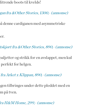
glitrende boots til kvelds!
gan fra &Other Stories, 1300,- (annonse)
på denne cardiganen med asymmetriske
er.
ttskjørt fra &Other Stories, 890,- (annonse)
aljetter og strikk for en avslappet, men kul
 perfekt for helgen.
 fra Arket x Klippan, 890,- (annonse)
gen tilbringes under dette pleddet med en
lm på tven.
fra H&M Home, 299,- (annonse)