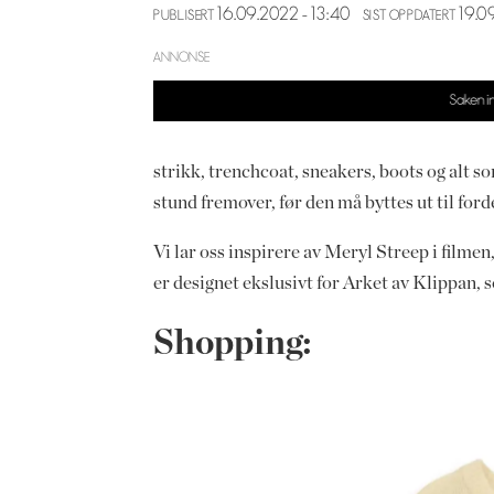
16.09.2022 - 13:40
19.0
PUBLISERT
SIST OPPDATERT
ANNONSE
strikk, trenchcoat, sneakers, boots og alt s
stund fremover, før den må byttes ut til ford
Vi lar oss inspirere av Meryl Streep i filmen
er designet ekslusivt for Arket av Klippan, s
Shopping: