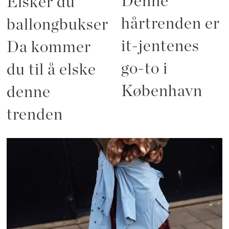
Denne
Elsker du
hårtrenden er
ballongbukser?
it-jentenes
Da kommer
go-to i
du til å elske
København
denne
trenden