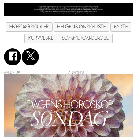
HVERDAGSKJOLER
HELGENS ØNSKELISTE
MOTE
KURVVESKE
SOMMERGARDEROBE
ANNONSE