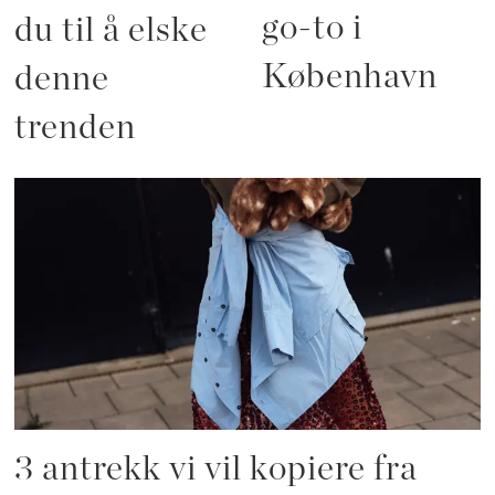
go-to i
du til å elske
København
denne
trenden
3 antrekk vi vil kopiere fra