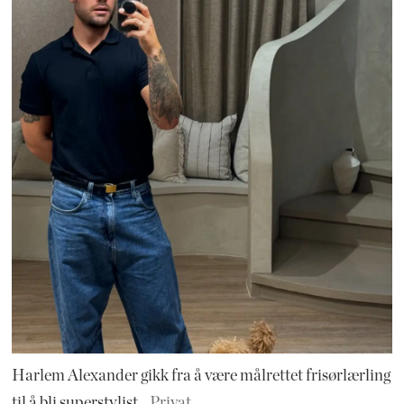
Harlem Alexander gikk fra å være målrettet frisørlærling
til å bli superstylist.
Privat