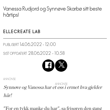
Vanessa Rudjord og Synnøve Skarbø sitt beste
hårtips!
ELLE
CREATE LAB
14.06.2022 - 12:00
PUBLISERT
28.06.2022 - 10:58
SIST OPPDATERT
ANNONSE
Synnøve og Vanessa har et ess i ermet hva gjelder
hår!
"For en tykk manke du har", sa frisøren den gang