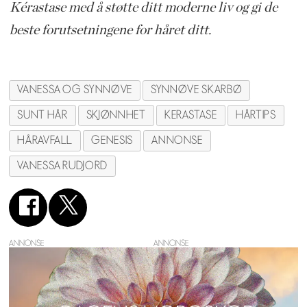
Kérastase med å støtte ditt moderne liv og gi de
beste forutsetningene for håret ditt.
VANESSA OG SYNNØVE
SYNNØVE SKARBØ
SUNT HÅR
SKJØNNHET
KERASTASE
HÅRTIPS
HÅRAVFALL
GENESIS
ANNONSE
VANESSA RUDJORD
ANNONSE