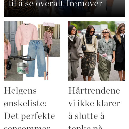
til å se overalt fremover
Helgens
Hårtrendene
ønskeliste:
vi ikke klarer
Det perfekte
å slutte å
sensommer-
tenke på