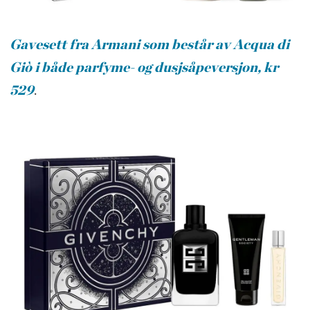
Gavesett fra Armani som består av Acqua di
Giò i både parfyme- og dusjsåpeversjon, kr
529
.