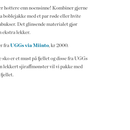
er hottere enn noensinne! Kombiner gjerne
a boblejakke med et par røde eller hvite
mbukser. Det glinsende materialet gjør
 ekstra lekker.
r fra
UGGs via Miinto
, kr 2000.
sko er et must på fjellet og disse fra UGGs
n lekkert sjiraffmønster vil vi pakke med
 fjellet.