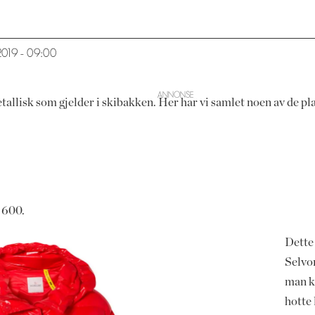
.2019 - 09:00
tallisk som gjelder i skibakken. Her har vi samlet noen av de plag
8 600.
Dette
Selvom
man ka
hotte 