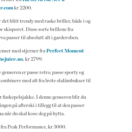
er.com
kr 2200.
 det blitt trendy med raske briller, både i og
r skisporet. Disse sorte brillene fra
eva passer til absolutt alt i garderoben.
enser med stjerner fra
Perfect Moment
hejuice.no
, kr 2799.
 genseren er passe retro, passe sporty og
kombinere med alt fra hvite slalåmbukser til
r fuskepelsjakke. I denne genseren blir du
ngen på afterski i tillegg til at den passer
 ha når du skal kose deg på hytta.
 fra Peak Performance, kr 3000.