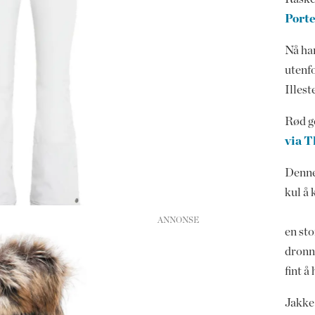
Port
Nå har
utenfo
Illest
Rød g
via T
Denne
kul å 
en sto
dronni
fint å
Jakke