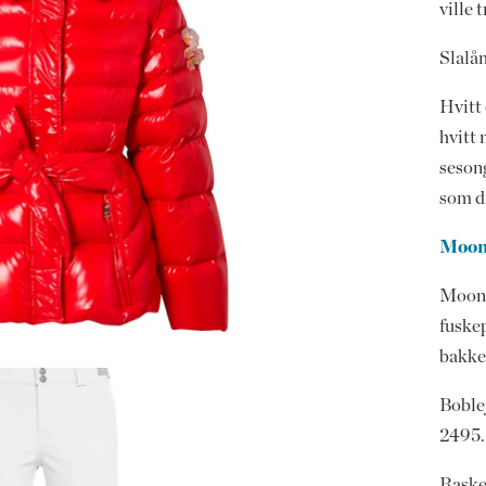
ville 
Slalå
Hvitt 
hvitt 
sesong
som di
Moon 
Moon 
fuskep
bakke
Boble
2495.
Raske 