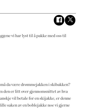
gene vi har lyst til å pakke med oss til
 må da være drømmejakken i skibakken?
 den er litt over gjennomsnittet av hva
nskje vil betale for en skijakke, er denne
lille saken av en boblejakke noe vi gjerne