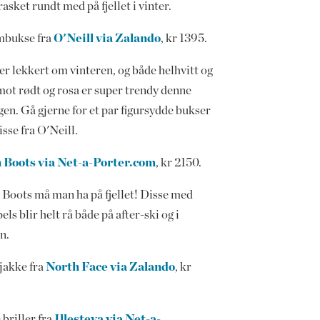
trasket rundt med på fjellet i vinter.
mbukse fra
O'Neill via Zalando
, kr 1395.
er lekkert om vinteren, og både helhvitt og
mot rødt og rosa er super trendy denne
en. Gå gjerne for et par figursydde bukser
sse fra O'Neill.
Boots via Net-a-Porter.com
, kr 2150.
Boots må man ha på fjellet! Disse med
els blir helt rå både på after-ski og i
n.
jakke fra
North Face via Zalando
, kr
briller fra
Illesteva via Net-a-