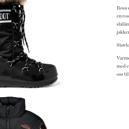
Rosa 
en ros
slalå
jakken
Støvle
Varme 
med e
oss til