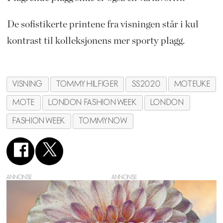
De sofistikerte printene fra visningen står i kul
kontrast til kolleksjonens mer sporty plagg.
VISNING
TOMMY HILFIGER
SS2020
MOTEUKE
MOTE
LONDON FASHION WEEK
LONDON
FASHION WEEK
TOMMYNOW
ANNONSE