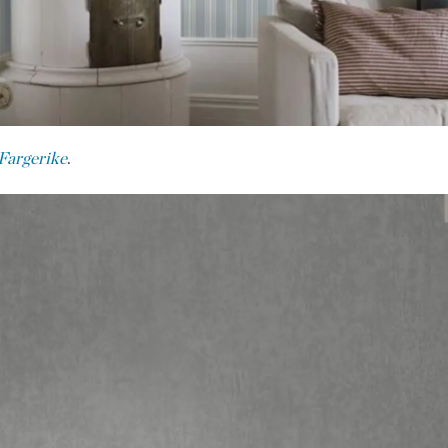
 Fargerike
.