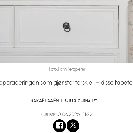
Foto: Familietapeter
pgraderingen som gjør stor forskjell – disse tapeten
SARA
FLAAEN LICIUS
JOURNALIST
01.06.2026 - 11:22
PUBLISERT