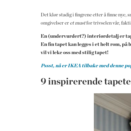
Det klør stadig i fingrene etter å finne nye, 
omgivelser er
et must
for trivselen vår, fakt
En (undervurdert?) interiørdetalj er ta
En fin tapet kan legges i et helt rom, p
vil vi leke oss med stilig tapet!
Pssst, nå er IKEA tilbake med denne p
9 inspirerende tapete