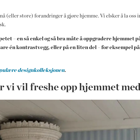
små (eller store) forandringer å gjøre hjemme. Vi elsker å la oss in
isk.
petet – en så enkel og så bra måte å oppgradere hjemmet på
å bare én kontrastvegg, eller på en liten del – for eksempel
opulære designkolleksjonen
.
r vi vil freshe opp hjemmet me