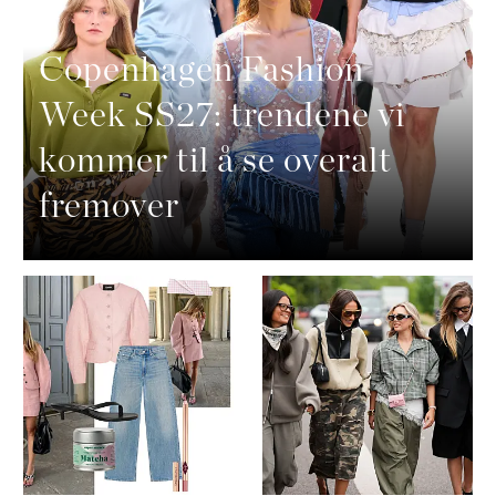
Copenhagen Fashion
Week SS27: trendene vi
kommer til å se overalt
fremover