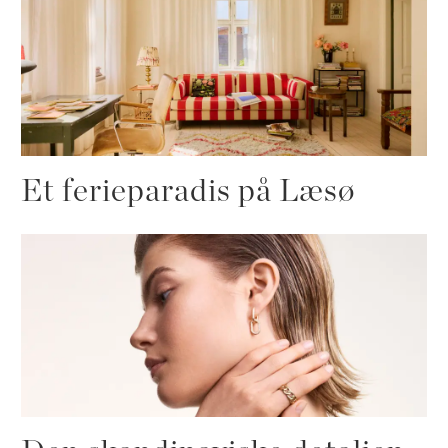
Et ferieparadis på Læsø