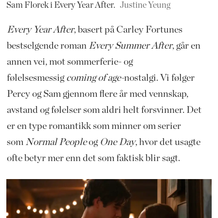
Sam Florek i Every Year After.
Justine Yeung
Every Year After
, basert på Carley Fortunes
bestselgende roman
Every Summer After
, går en
annen vei, mot sommerferie- og
følelsesmessig
coming of age-
nostalgi. Vi følger
Percy og Sam gjennom flere år med vennskap,
avstand og følelser som aldri helt forsvinner. Det
er en type romantikk som minner om serier
som
Normal People
og
One Day
, hvor det usagte
ofte betyr mer enn det som faktisk blir sagt.