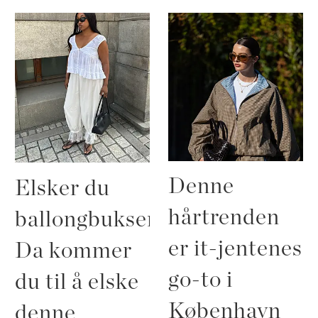
Denne
Elsker du
hårtrenden
ballongbukser?
er it-jentenes
Da kommer
go-to i
du til å elske
København
denne