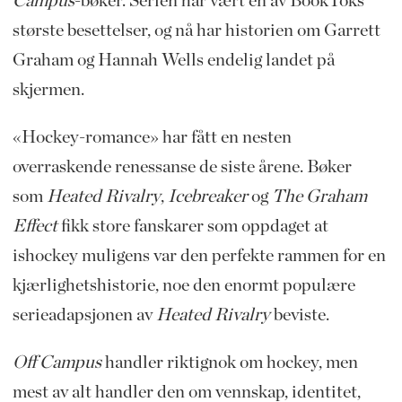
Campus
-bøker. Serien har vært en av BookToks
største besettelser, og nå har historien om Garrett
Graham og Hannah Wells endelig landet på
skjermen.
«Hockey-romance» har fått en nesten
overraskende renessanse de siste årene. Bøker
som
Heated Rivalry
,
Icebreaker
og
The Graham
Effect
fikk store fanskarer som oppdaget at
ishockey muligens var den perfekte rammen for en
kjærlighetshistorie, noe den enormt populære
serieadapsjonen av
Heated Rivalry
beviste.
Off Campus
handler riktignok om hockey, men
mest av alt handler den om vennskap, identitet,