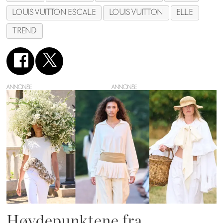
LOUIS VUITTON ESCALE
LOUIS VUITTON
ELLE
TREND
ANNONSE
Høydepunktene fra