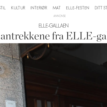
STIL
KULTUR
INTERIØR
MAT
ELLE-FESTEN
DITT 
ELLE-GALLAEN
e antrekkene fra ELLE-ga