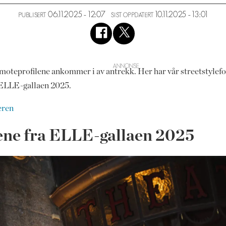
06.11.2025 - 12:07
10.11.2025 - 13:01
PUBLISERT
SIST OPPDATERT
og moteprofilene ankommer i av antrekk. Her har vår streetstylef
r ELLE-gallaen 2025.
peren
kene fra ELLE-gallaen 2025