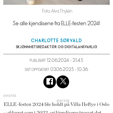
Foto: Alva Thylén
Se alle kjendisene fra ELLE-festen 2024!
CHARLOTTE
SØRVALD
SKJØNNHETSREDAKTØR OG DIGITALANSVARLIG
12.06.2024 - 21:45
PUBLISERT
03.06.2025 - 10:36
SIST OPPDATERT
ANNONSE
ELLE-festen 2024 ble holdt på Villa Heftye i Oslo
– akkurat som i 2023, og kjendisene trosset det