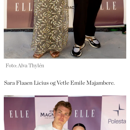
Foto: Alva Thylén
Sara Flaaen Licius og Vetle Emile Majambere.