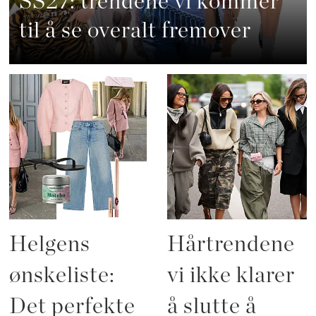
SS27: trendene vi kommer
til å se overalt fremover
Helgens
Hårtrendene
ønskeliste:
vi ikke klarer
Det perfekte
å slutte å