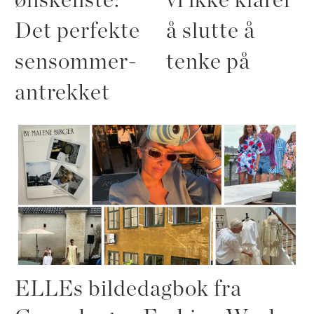
ønskeliste:
vi ikke klarer
Det perfekte
å slutte å
sensommer-
tenke på
antrekket
ELLEs bildedagbok fra