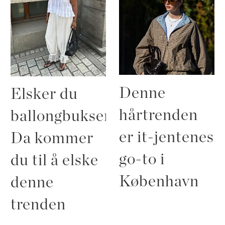
Denne
Elsker du
hårtrenden
ballongbukser?
er it-jentenes
Da kommer
go-to i
du til å elske
København
denne
trenden