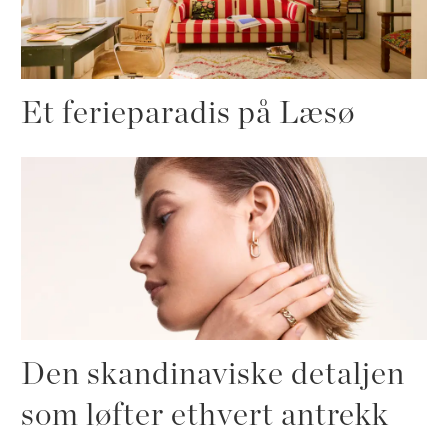
Et ferieparadis på Læsø
Den skandinaviske detaljen
som løfter ethvert antrekk