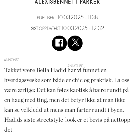
ALEXIS
BENNETT PARKER
10.03.2025 - 11:38
PUBLISERT
10.03.2025 - 12:32
SIST OPPDATERT
ANNONSE
Takket være Bella Hadid har vi funnet en
hverdagsveske som både er chic og praktisk. La oss
være ærlige: Det kan føles kaotisk å bære rundt på
en haug med ting, men det betyr ikke at man ikke
kan se velkledd ut mens man farter rundt i byen.
Hadids siste streetstyle-look er et bevis på nettopp
det.