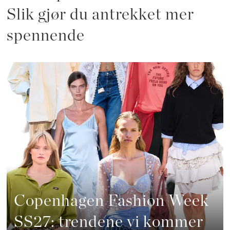
Slik gjør du antrekket mer
spennende
Copenhagen Fashion Week
SS27: trendene vi kommer