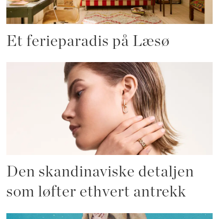
Et ferieparadis på Læsø
Den skandinaviske detaljen
som løfter ethvert antrekk