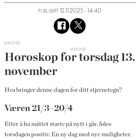
12.11.2025 - 14:40
PUBLISERT
ANNONSE
Horoskop for torsdag 13.
november
Hva bringer denne dagen for ditt stjernetegn?
Væren 21/3–20/4
Etter å ha måttet starte på nytt i går, føles
torsdagen positiv. En ny dag med nye muligheter.