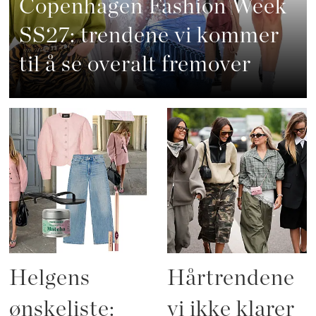
Copenhagen Fashion Week
SS27: trendene vi kommer
til å se overalt fremover
Helgens
Hårtrendene
ønskeliste:
vi ikke klarer