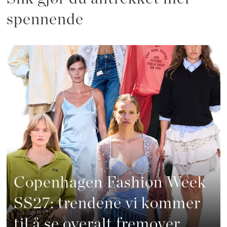
spennende
Copenhagen Fashion Week
SS27: trendene vi kommer
til å se overalt fremover