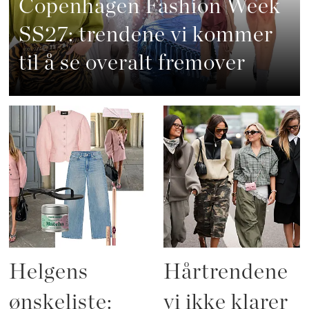
Copenhagen Fashion Week
SS27: trendene vi kommer
til å se overalt fremover
Helgens
Hårtrendene
ønskeliste:
vi ikke klarer