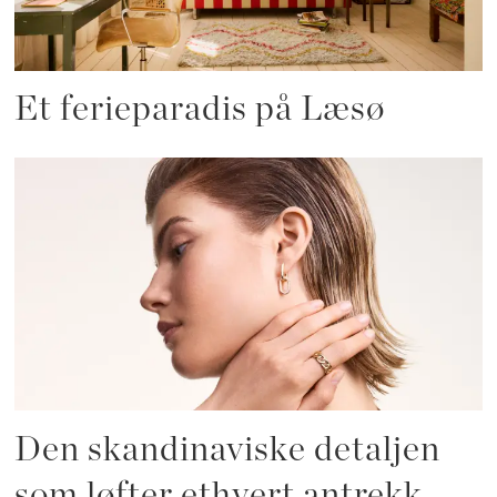
Et ferieparadis på Læsø
Den skandinaviske detaljen
som løfter ethvert antrekk