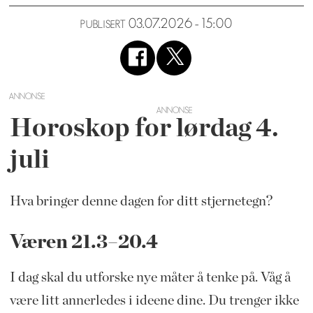
03.07.2026 - 15:00
PUBLISERT
ANNONSE
Horoskop for lørdag 4.
juli
Hva bringer denne dagen for ditt stjernetegn?
Væren 21.3–20.4
I dag skal du utforske nye måter å tenke på. Våg å
være litt annerledes i ideene dine. Du trenger ikke