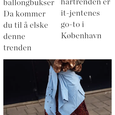
hårtrenden er
ballongbukser?
it-jentenes
Da kommer
go-to i
du til å elske
København
denne
trenden