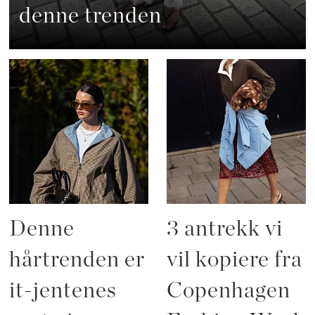
denne trenden
Denne
3 antrekk vi
hårtrenden er
vil kopiere fra
it-jentenes
Copenhagen