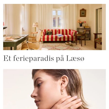
Et ferieparadis på Læsø