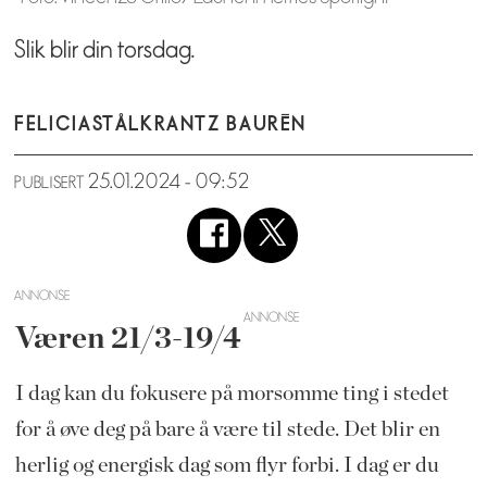
Slik blir din torsdag.
FELICIA
STÅLKRANTZ BAURÉN
25.01.2024 - 09:52
PUBLISERT
ANNONSE
Væren 21/3-19/4
I dag kan du fokusere på morsomme ting i stedet
for å øve deg på bare å være til stede. Det blir en
herlig og energisk dag som flyr forbi. I dag er du