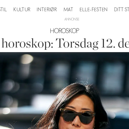
STIL
KULTUR
INTERIØR
MAT
ELLE-FESTEN
DITT 
HOROSKOP
horoskop: Torsdag 12. 