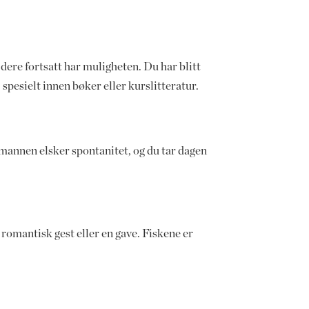
 dere fortsatt har muligheten. Du har blitt
, spesielt innen bøker eller kurslitteratur.
nmannen elsker spontanitet, og du tar dagen
 romantisk gest eller en gave. Fiskene er