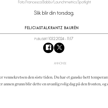
Foto: Francesca Babbi/Launchmetrics Spotlight
Slik blir din torsdag.
FELICIA
STÅLKRANTZ BAURÉN
10.12.2024 - 11:17
PUBLISERT
ler vennekretsen den siste tiden. Du har et ganske hett temperame
eller annen grunn blir dette en uvanlig rolig dag på den fronten,