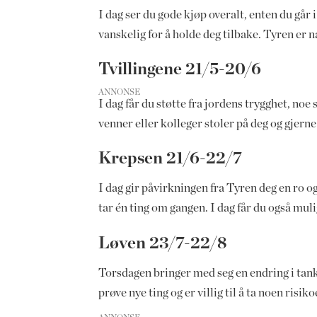
I dag ser du gode kjøp overalt, enten du går i
vanskelig for å holde deg tilbake. Tyren er n
Tvillingene 21/5-20/6
ANNONSE
I dag får du støtte fra jordens trygghet, noe
venner eller kolleger stoler på deg og gjern
Krepsen 21/6-22/7
I dag gir påvirkningen fra Tyren deg en ro 
tar én ting om gangen. I dag får du også mul
Løven 23/7-22/8
Torsdagen bringer med seg en endring i tankes
prøve nye ting og er villig til å ta noen ri