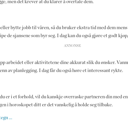
egge, men det krever at du klarer å overtale dem.
e eller bytte jobb til våren, så du bruker ekstra tid med dem mens
gripe de sjansene som byr seg. I dag kan du også gjøre et godt kjøp
opp arbeidet eller aktivitetene dine akkurat slik du ønsker. Van
n av planlegging. I dag får du også høre et interessant rykte.
u er i et forhold, vil du kanskje overraske partneren din med en
n i horoskopet ditt er det vanskelig å holde seg tilbake.
egn ...