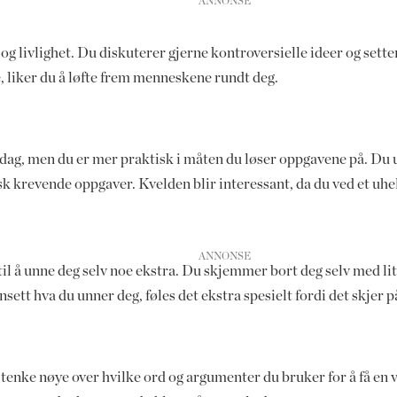
 og livlighet. Du diskuterer gjerne kontroversielle ideer og sett
e, liker du å løfte frem menneskene rundt deg.
nsdag, men du er mer praktisk i måten du løser oppgavene på. D
sk krevende oppgaver. Kvelden blir interessant, da du ved et uh
til å unne deg selv noe ekstra. Du skjemmer bort deg selv med litt
tt hva du unner deg, føles det ekstra spesielt fordi det skjer på
du tenke nøye over hvilke ord og argumenter du bruker for å få en 