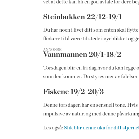
vet at dette kan bli en god avtale for dere b
Steinbukken 22/12-19/1
Du har noen i livet ditt som enten skal flytt
flinkere til å være til stede i øyeblikket og 
ANNONSE
Vannmannen 20/1-18/2
Torsdagen blir en fri dag hvor du kan legge 
som den kommer. Du styres mer av følelser en
Fiskene 19/2-20/3
Denne torsdagen har en sensuell tone. Hvis d
impulsive av natur, og med denne påvirkninge
Les også:
Slik blir denne uka for ditt stjernet