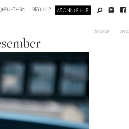
STJERNETEGN
BRYLLUP
ABONNER HER
ANNONSE
desember