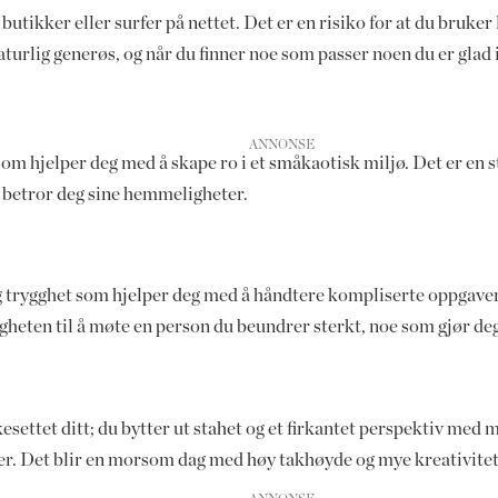
 butikker eller surfer på nettet. Det er en risiko for at du bruker
aturlig generøs, og når du finner noe som passer noen du er glad i
 som hjelper deg med å skape ro i et småkaotisk miljø. Det er en st
e betror deg sine hemmeligheter.
og trygghet som hjelper deg med å håndtere kompliserte oppgaver
igheten til å møte en person du beundrer sterkt, noe som gjør deg 
ettet ditt; du bytter ut stahet og et firkantet perspektiv med me
sikoer. Det blir en morsom dag med høy takhøyde og mye kreativite