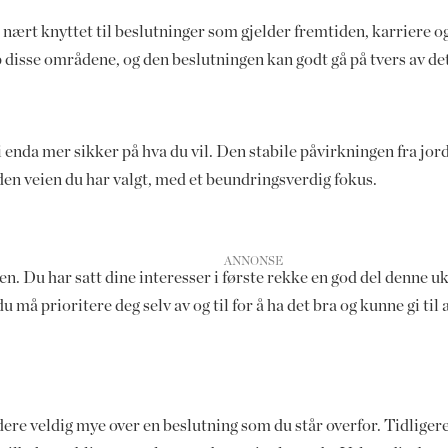
nært knyttet til beslutninger som gjelder fremtiden, karriere og 
isse områdene, og den beslutningen kan godt gå på tvers av det 
i enda mer sikker på hva du vil. Den stabile påvirkningen fra jor
 den veien du har valgt, med et beundringsverdig fokus.
ien. Du har satt dine interesser i første rekke en god del denne 
 må prioritere deg selv av og til for å ha det bra og kunne gi til 
ndere veldig mye over en beslutning som du står overfor. Tidligere 