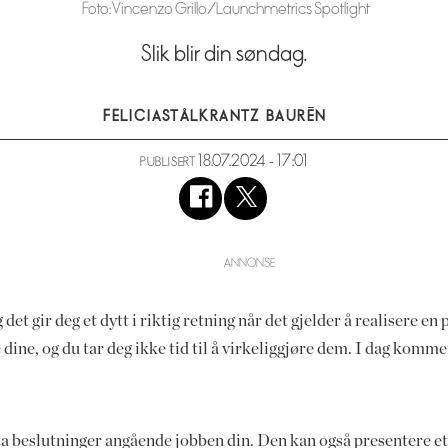
Foto: Vincenzo Grillo/Launchmetrics Spotlight
Slik blir din søndag.
FELICIA
STÅLKRANTZ BAURÉN
18.07.2024 - 17:01
PUBLISERT
det gir deg et dytt i riktig retning når det gjelder å realisere en p
ne, og du tar deg ikke tid til å virkeliggjøre dem. I dag komm
ta beslutninger angående jobben din. Den kan også presentere et 