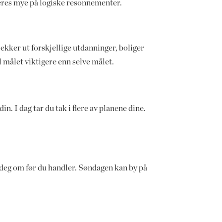
aseres mye på logiske resonnementer.
ekker ut forskjellige utdanninger, boliger
l målet viktigere enn selve målet.
. I dag tar du tak i flere av planene dine.
e deg om før du handler. Søndagen kan by på