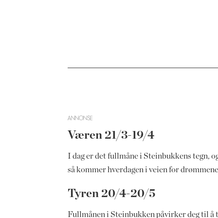
ANNONSE
Væren 21/3-19/4
I dag er det fullmåne i Steinbukkens tegn, og 
så kommer hverdagen i veien for drømmene di
Tyren 20/4-20/5
Fullmånen i Steinbukken påvirker deg til å 