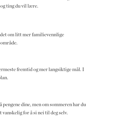
g ting du vil lære.
det om litt mer familievennlige
t område.
nærmeste fremtid og mer langsiktige mål. I
plan.
ll på pengene dine, men om sommeren har du
vanskelig for å si nei til deg selv.