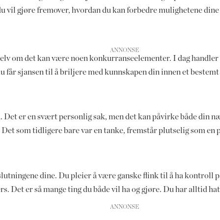
u vil gjøre fremover, hvordan du kan forbedre mulighetene dine o
, selv om det kan være noen konkurranseelementer. I dag handler 
du får sjansen til å briljere med kunnskapen din innen et bestem
d. Det er en svært personlig sak, men det kan påvirke både din 
Det som tidligere bare var en tanke, fremstår plutselig som en 
lutningene dine. Du pleier å være ganske flink til å ha kontro
ers. Det er så mange ting du både vil ha og gjøre. Du har alltid hatt 