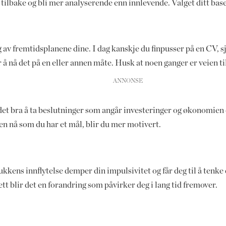
eg tilbake og bli mer analyserende enn innlevende. Valget ditt b
v fremtidsplanene dine. I dag kanskje du finpusser på en CV, sj
 å nå det på en eller annen måte. Husk at noen ganger er veien ti
t bra å ta beslutninger som angår investeringer og økonomien din
en nå som du har et mål, blir du mer motivert.
kkens innflytelse demper din impulsivitet og får deg til å tenk
sett blir det en forandring som påvirker deg i lang tid fremover.