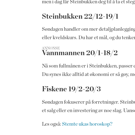
men i dag får Steinbukken deg til å ta et st
Steinbukken 22/12-19/1
Søndagen handler om mer detaljplanlegging a
eller kveldskurs. Du har et mål, og du tenker
ANNONSE
Vannmannen 20/1-18/2
Nå som fullmånen er i Steinbukken, passer de
Du synes ikke alltid at økonomi er så gøy, m
Fiskene 19/2-20/3
Søndagen fokuserer på forretninger. Steinbu
et salg eller en investering av noe slag. Uan
Les også:
Stemte ukas horoskop?