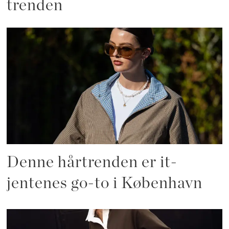
trenden
Denne hårtrenden er it-
jentenes go-to i København