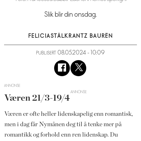
Slik blir din onsdag.
FELICIA
STÅLKRANTZ BAURÉN
08.05.2024 - 10:09
PUBLISERT
ANNONSE
Væren 21/3-19/4
Væren er ofte heller lidenskapelig enn romantisk,
men i dag får Nymånen deg til å tenke mer på
romantikk og forhold enn ren lidenskap. Du