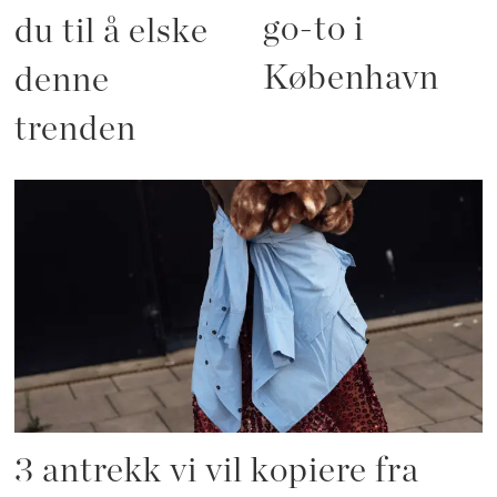
go-to i
du til å elske
København
denne
trenden
3 antrekk vi vil kopiere fra