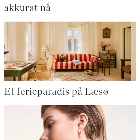
akkurat nå
Et ferieparadis på Læsø