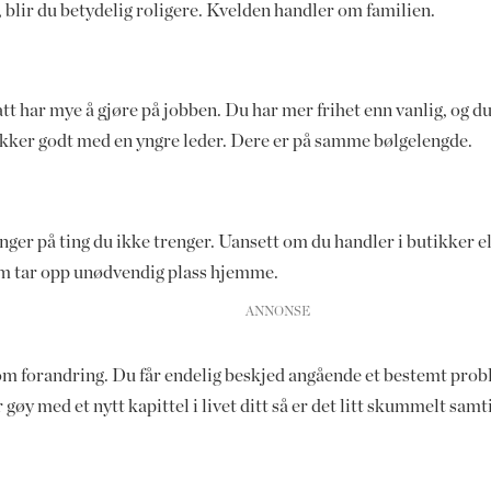
 blir du betydelig roligere. Kvelden handler om familien.
tt har mye å gjøre på jobben. Du har mer frihet enn vanlig, og du 
likker godt med en yngre leder. Dere er på samme bølgelengde.
penger på ting du ikke trenger. Uansett om du handler i butikker e
som tar opp unødvendig plass hjemme.
m forandring. Du får endelig beskjed angående et bestemt probl
gøy med et nytt kapittel i livet ditt så er det litt skummelt samt