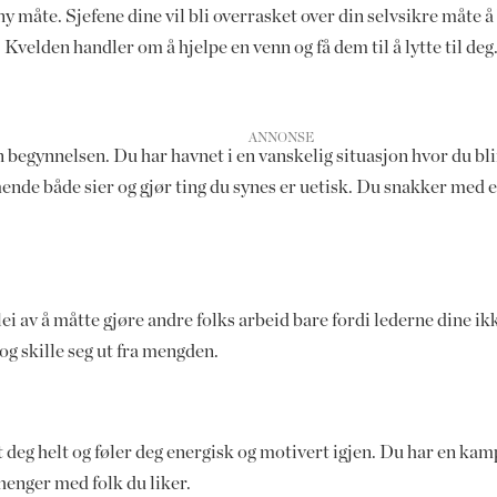
ny måte. Sjefene dine vil bli overrasket over din selvsikre måte å 
 Kvelden handler om å hjelpe en venn og få dem til å lytte til deg
begynnelsen. Du har havnet i en vanskelig situasjon hvor du bli
de både sier og gjør ting du synes er uetisk. Du snakker med e
r lei av å måtte gjøre andre folks arbeid bare fordi lederne dine i
og skille seg ut fra mengden.
eg helt og føler deg energisk og motivert igjen. Du har en kampvi
 henger med folk du liker.