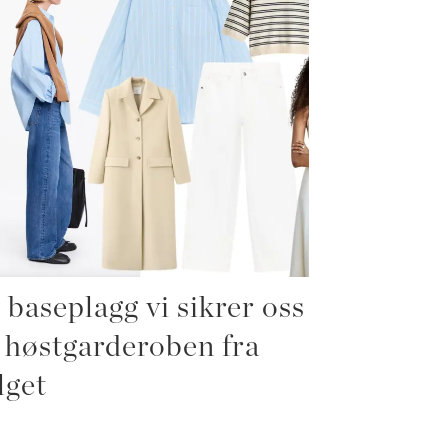
 baseplagg vi sikrer oss
l høstgarderoben fra
lget