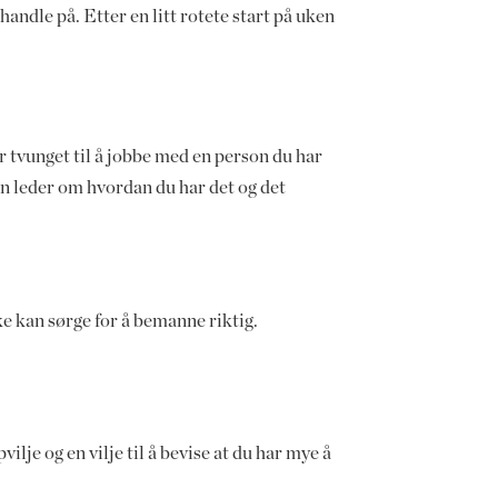
handle på. Etter en litt rotete start på uken
.
r tvunget til å jobbe med en person du har
n leder om hvordan du har det og det
kke kan sørge for å bemanne riktig.
lje og en vilje til å bevise at du har mye å