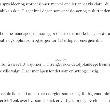
sprø ideer og store visjoner, men på et eller annet vis klarer d
er alt kan skje. Du går inn i dagen som en visjonær og avslutter de
itt denne mandagen, noe som gjør det til en utmerket dag for å sta
ativ og oppfinnsom og sørger for å få utløp for energien din.
. Tør å være litt visjonær. Du trenger ikke detaljplanlegge fremti
e ville valgt. Du er mer åpen for det som er nytt og dristig.
vet du ikke helt om du har energien som trengs for å gjennomfør
ertet. Tenk over hva som faktisk er viktigst for deg. Kvelden han