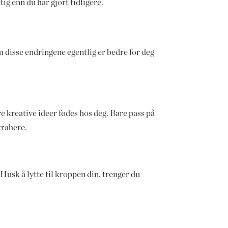
ig enn du har gjort tidligere.
disse endringene egentlig er bedre for deg
ere kreative ideer fødes hos deg. Bare pass på
trahere.
Husk å lytte til kroppen din, trenger du