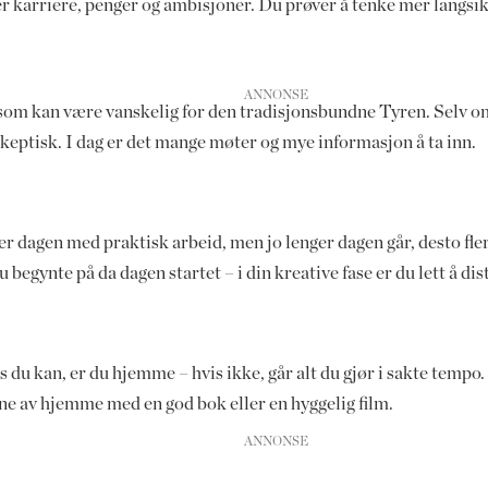
r karriere, penger og ambisjoner. Du prøver å tenke mer langsikt
om kan være vanskelig for den tradisjonsbundne Tyren. Selv om 
skeptisk. I dag er det mange møter og mye informasjon å ta inn.
tarter dagen med praktisk arbeid, men jo lenger dagen går, desto fl
begynte på da dagen startet – i din kreative fase er du lett å dis
u kan, er du hjemme – hvis ikke, går alt du gjør i sakte tempo. 
erne av hjemme med en god bok eller en hyggelig film.