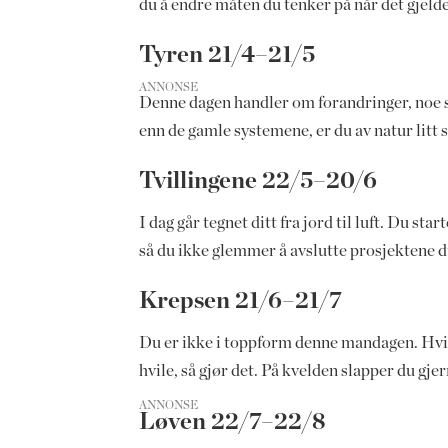
du å endre måten du tenker på når det gjelde
Tyren 21/4–21/5
ANNONSE
Denne dagen handler om forandringer, noe s
enn de gamle systemene, er du av natur litt 
Tvillingene 22/5–20/6
I dag går tegnet ditt fra jord til luft. Du s
så du ikke glemmer å avslutte prosjektene du 
Krepsen 21/6–21/7
Du er ikke i toppform denne mandagen. Hvis d
hvile, så gjør det. På kvelden slapper du gj
ANNONSE
Løven 22/7–22/8