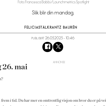
Foto: Francesca Babbi/Launchmetrics Spotlight
Slik blir din mandag.
FELICIA
STÅLKRANTZ BAURÉN
26.05.2025 - 10:46
PUBLISERT
 26. mai
n?
t frem i tid. Du har mer en omtrentlig visjon om hvor du er på v