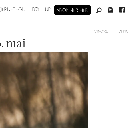
STJERNETEGN
BRYLLUP
ABONNER HER
ANNONSE
. mai