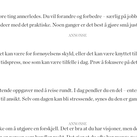
 ting annerledes. Du vil forandre og forbedre – særlig på jobb. 
er med det praktiske. Noen ganger er det best å gjøre små justeri
t kan være for fornøyelsens skyld, eller det kan være knyttet til
 tidspress, noe som kan være tilfelle i dag. Prøv å fokusere på de
nde oppgaver med å reise rundt. I dag pendler du en del – enten 
il ansikt. Selv om dagen kan bli stressende, synes du den er gan
e om å utgjøre en forskjell. Det er bra at du har visjoner, men d