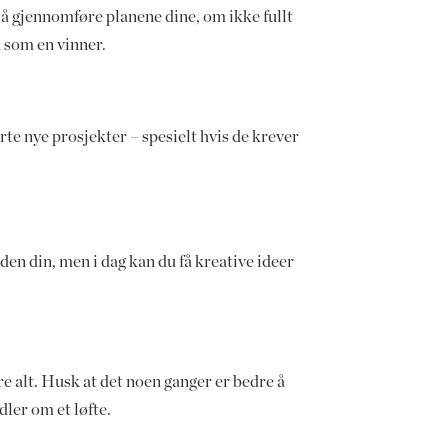
u å gjennomføre planene dine, om ikke fullt
n som en vinner.
rte nye prosjekter – spesielt hvis de krever
den din, men i dag kan du få kreative ideer
e alt. Husk at det noen ganger er bedre å
dler om et løfte.